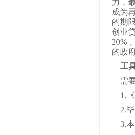
力，
成为
的期
创业
20%
的政
工
需
1
2.
3