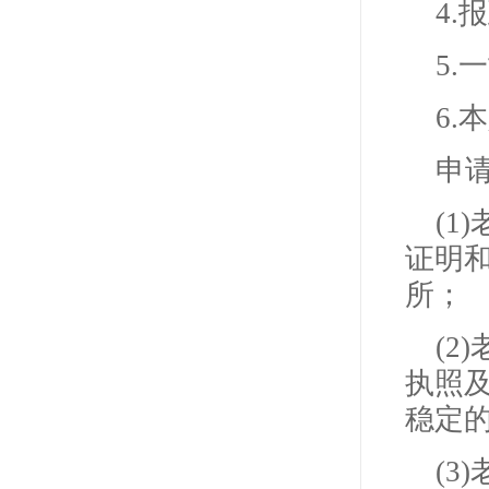
4.
5.
6
申
(
证明
所；
(
执照
稳定
(