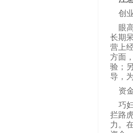
创
眼
长期
营上
方面
验；
导，
资
巧
拦路
力。